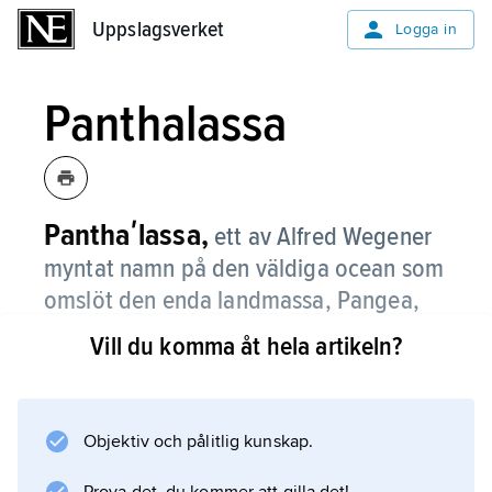
Uppslagsverket
Uppslagsverket
Logga in
Panthalassa
Panthaʹlassa,
ett av Alfred Wegener
myntat namn på den väldiga ocean som
omslöt den enda landmassa, Pangea,
som han antog hade existerat under
Vill du komma åt hela artikeln?
yngre karbon (för ca 300 miljoner år
sedan).
Objektiv och pålitlig kunskap.