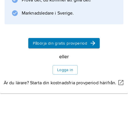
Prova det, du kommer att gilla det!
Information om artikeln
Marknadsledare i Sverige.
Påbörja din gratis provperiod
eller
Logga in
Är du lärare? Starta din kostnadsfria provperiod härifrån.