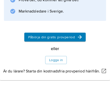
Prova det, du kommer att gilla det!
innefattar den förfäderna till både pungdjur
och placentadäggdjur.
Marknadsledare i Sverige.
Information om artikeln
Påbörja din gratis provperiod
eller
Logga in
Är du lärare? Starta din kostnadsfria provperiod härifrån.