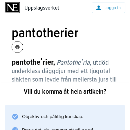
Uppslagsverket
Uppslagsverket
Logga in
pantotherier
pantotheʹrier,
Pantotheʹria
,
utdöd
underklass däggdjur med ett tjugotal
släkten som levde från mellersta jura till
mellersta krita (för ca 170–110 miljoner
Vill du komma åt hela artikeln?
år sedan).
Pantotherier är kända från Europa,
Nordamerika och Centralasien. Det är oklart
Objektiv och pålitlig kunskap.
om de är en naturlig grupp, men troligen