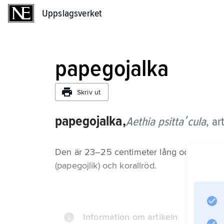
Uppslagsverket
Uppslagsverket
papegojalka
Skriv ut
papegojalka,
Aethia psittaʹcu­la
,
ar
Den är 23–25 centimeter lång och svart på o
(papegojlik) och korallröd.
Information om artikeln