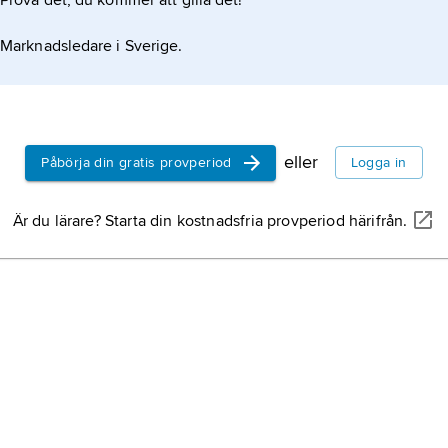
Prova det, du kommer att gilla det!
Marknadsledare i Sverige.
eller
Påbörja din gratis provperiod
Logga in
Är du lärare? Starta din kostnadsfria provperiod härifrån.