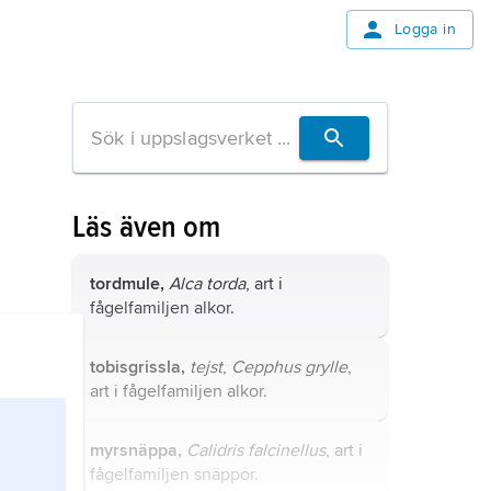
Logga in
Läs även om
tordmule,
Alca torda
, art i
fågelfamiljen alkor.
tobisgrissla,
tejst
,
Cepphus grylle
,
art i fågelfamiljen alkor.
myrsnäppa,
Calidris falcinellus
, art i
fågelfamiljen snäppor.