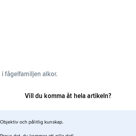
t i fågelfamiljen alkor.
vansidan, vit undertill. Näbben är kort, kraftig
Vill du komma åt hela artikeln?
Objektiv och pålitlig kunskap.