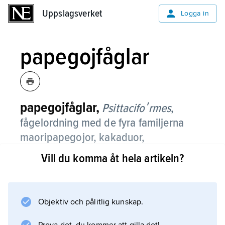
Uppslagsverket
Uppslagsverket
Logga in
papegojfåglar
papegojfåglar,
Psittacifoʹrmes
,
fågelordning med de fyra familjerna
maoripapegojor, kakaduor,
västpapegojor och östpapegojor.
Vill du komma åt hela artikeln?
Ordningen omfattar cirka 350 arter i
tropikerna och på södra halvklotet, söderut till
Eldslandet, de flesta i Sydamerika och
Objektiv och pålitlig kunskap.
Australasien. Många lever på öar, framför allt