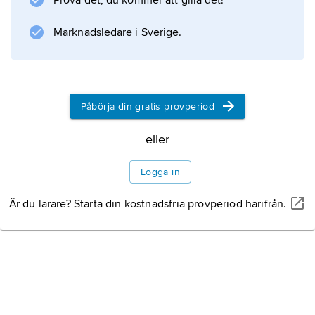
Prova det, du kommer att gilla det!
vid Nya Guinea och i Västindien.
Marknadsledare i Sverige.
Information om artikeln
Påbörja din gratis provperiod
eller
Logga in
Är du lärare? Starta din kostnadsfria provperiod härifrån.