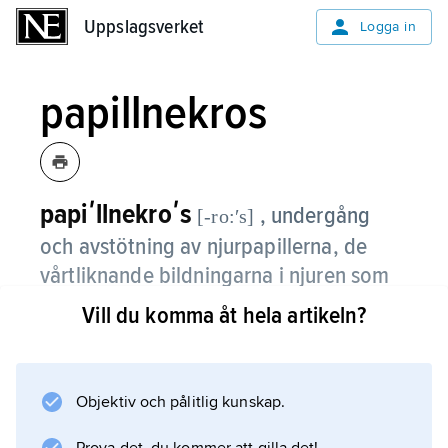
Uppslagsverket
Uppslagsverket
Logga in
papillnekros
papiʹllnekroʹs
, undergång
[-ro:ʹs]
och avstötning av njurpapillerna, de
vårtliknande bildningarna i njuren som
innehåller urinkanaler.
Vill du komma åt hela artikeln?
Papillnekros beror på skador på njurens små
blodkärl och förekommer vid diabetes, vid av
infektion orsakad akut inflammation i njurarna,
Objektiv och pålitlig kunskap.
vid hinder för flödet av urinen i urinvägarna