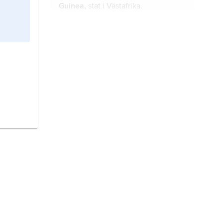
Guinea,
stat i Västafrika.
Oceanien,
jordens minsta världsdel.
Guinea-Bissau
, stat på Afrikas
västkust.
Salomonöarna,
stat i västra Stilla
havet, öster om Nya Guinea.