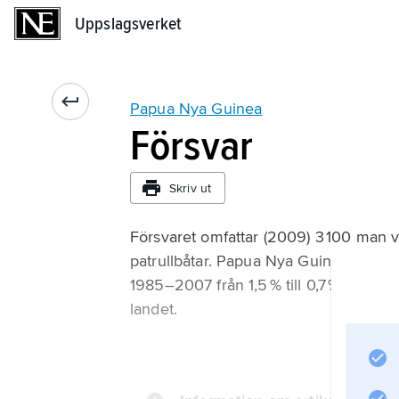
Uppslagsverket
Uppslagsverket
Papua Nya Guinea
Försvar
Skriv ut
Försvaret omfattar (2009) 3 100 man vä
patrullbåtar. Papua Nya Guinea dispon
1985–2007 från 1,5 % till 0,7 % av BNP
landet.