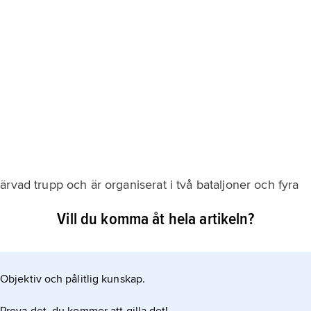
rvad trupp och är organiserat i två bataljoner och fyra
erar inga stridsflygplan. Försvarskostnaderna minskade
Vill du komma åt hela artikeln?
. Australien har en militär träningsenhet om ca 40 man i
Objektiv och pålitlig kunskap.