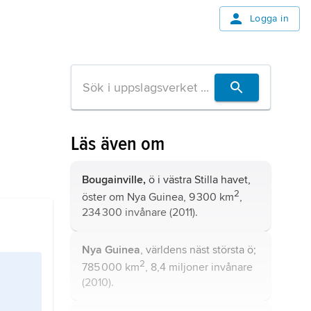
Logga in
Läs även om
Bougainville,
ö i västra Stilla havet,
2
öster om Nya Guinea, 9 300 km
,
234 300 invånare (2011).
Nya Guinea
, världens näst största ö;
2
785 000 km
, 8,4 miljoner invånare
(2010).