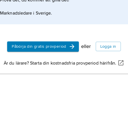
Prova det, du kommer att gilla det!
Marknadsledare i Sverige.
eller
Påbörja din gratis provperiod
Logga in
Är du lärare? Starta din kostnadsfria provperiod härifrån.