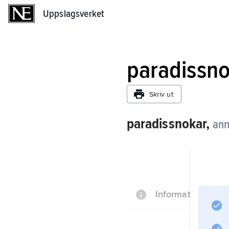
Uppslagsverket
Uppslagsverket
paradissn
Skriv ut
paradissnokar,
ann
Information om ar