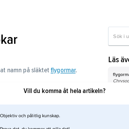
okar
Läs ä
at namn på släktet
flygormar
.
flygorm
Chryso
omkring
Vill du komma åt hela artikeln?
kan bli
Chrysop
tikeln
namnet 
Objektiv och pålitlig kunskap.
pillerge