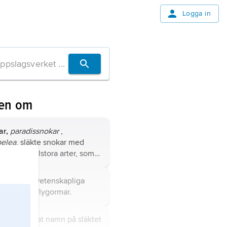
Logga in
ven om
ar,
paradissnokar
,
pelea
, släkte snokar med
 fem medelstora arter, som
 mellan 90 och 150 cm långa.
elea,
det vetenskapliga
på släktet flygormar.
tingar,
annat namn på släktet