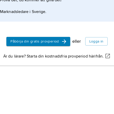
Prova det, du kommer att gilla det!
krukmak
Marknadsledare i Sverige.
trilling
släktet
pilhugg
natthug
eller
Påbörja din gratis provperiod
Logga in
guldskö
Är du lärare? Starta din kostnadsfria provperiod härifrån.
släktet
flodmus
målarmu
stockmy
hästmyr
guldtup