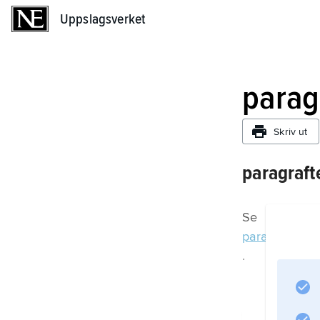
Uppslagsverket
Uppslagsverket
parag
Skriv ut
paragraft
Se
paragraf
.