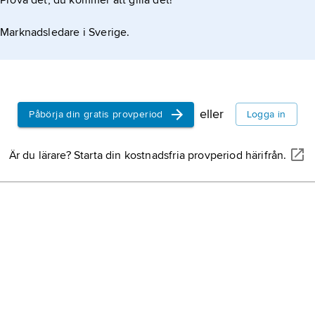
Prova det, du kommer att gilla det!
ation om artikeln
paragraf 7-undersök
Marknadsledare i Sverige.
läkarundersökning a
brottsmisstänkt som
domstolen anser att
psykiska tillstånd bö
hona,
individ av hon
som producerar honl
eller
Påbörja din gratis provperiod
Logga in
äggceller.
Är du lärare? Starta din kostnadsfria provperiod härifrån.
hane,
hanne
, indivi
kön som producerar 
gameter, spermier.
paragraf 12-hem,
be
på institution avsed
som omhändertagits
enligt
LVU
eller av d
sluten ungdomsvård,
ri,
det japanska ordet
ungdomshem
.