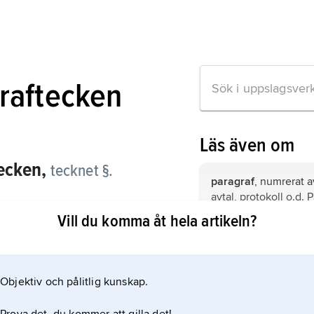
raftecken
Läs även om
ecken,
tecknet §.
paragraf
, numrerat av
avtal, protokoll o.d. 
markeras med tecknet
Vill du komma åt hela artikeln?
ordningsnummer.
D,
romersk siffra bet
500.
Objektiv och pålitlig kunskap.
at
, tecknet @, se
sna