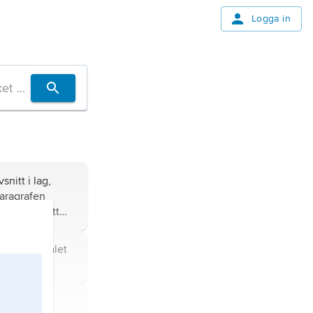
Logga in
snitt i lag,
Paragrafen
 § jämte ett
ecknande talet
bel-a
.