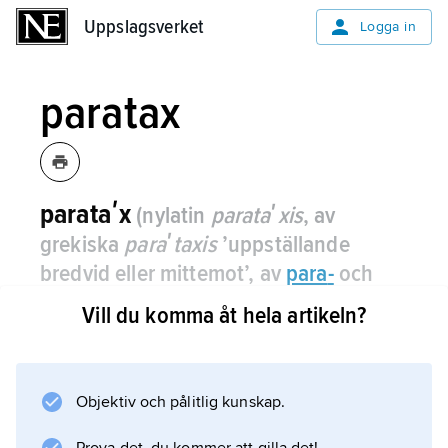
Uppslagsverket
Uppslagsverket
Logga in
paratax
parataʹx
(nylatin
parataʹxis
, av
grekiska
paraʹtaxis
’uppställande
bredvid eller mittemot’, av
para
-
och
taʹxis
’ordning’, ’ordnande’)
,
Vill du komma åt hela artikeln?
samordning eller sidoordning av satser
eller andra uttryck.
Objektiv och pålitlig kunskap.
Motsatsen är hypotax (underordning).
Parataktiskt kombinerade led kan vara