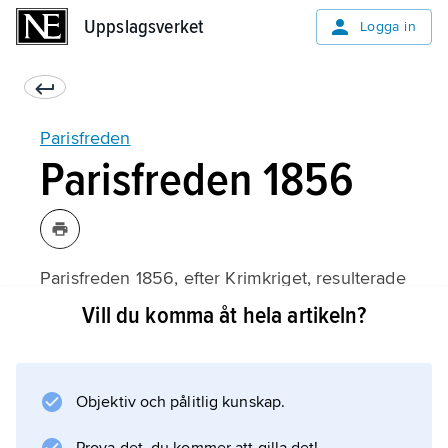
Uppslagsverket
Uppslagsverket
Logga in
Parisfreden
Parisfreden 1856
Parisfreden 1856, efter Krimkriget, resulterade
i flera folkrättsligt viktiga avtal. Bl.a. tvingades
Vill du komma åt hela artikeln?
Ryssland, med sin överhöghet över Finland,
acceptera ett befästningsförbud på Åland (det
s.k.
Objektiv och pålitlig kunskap.
Ålandsservitutet
). Förpliktelsen togs in i ett särskilt