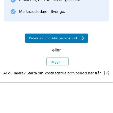
Prova det, du kommer att gilla det!
demilitariseringsavtal, som fogades som
annex till det allmänna fredsavtalet.
Marknadsledare i Sverige.
Information om artikeln
Påbörja din gratis provperiod
eller
Logga in
Är du lärare? Starta din kostnadsfria provperiod härifrån.