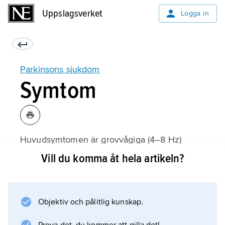
Uppslagsverket
Uppslagsverket
Logga in
Parkinsons sjukdom
Symtom
Huvudsymtomen är grovvågiga (4–8 Hz)
skakningar (tremor), som minskar vid rörelse,
Vill du komma åt hela artikeln?
samt stelhet (rigiditet) och rörelsearmod
(hypokinesi). Rörelseminskningen märks i form
av sparsam mimik (maskansikte), minskade
Objektiv och pålitlig kunskap.
blinkningar, entonig röst, förminskad handstil
och små hasande steg utan spontana rörelser