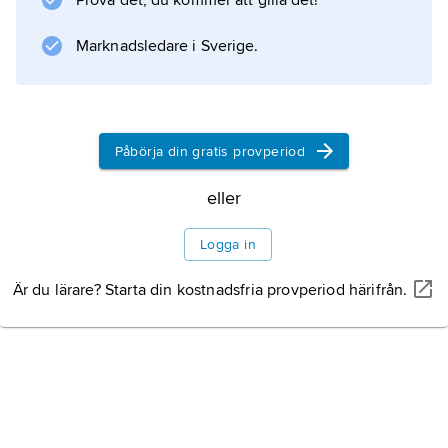
Prova det, du kommer att gilla det!
i armarna.
Marknadsledare i Sverige.
Information om artikeln
Påbörja din gratis provperiod
eller
Logga in
Är du lärare? Starta din kostnadsfria provperiod härifrån.