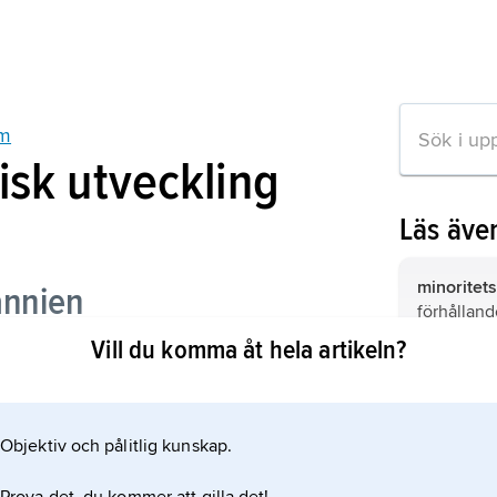
sm
isk utveckling
Läs äve
minoritet
annien
förhålland
parlamenta
Vill du komma åt hela artikeln?
egen parl
måste lita 
blockpoliti
där skilje
(block) av 
Objektiv och pålitlig kunskap.
gemensamm
ation om artikeln