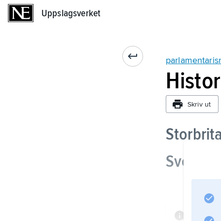
Uppslagsverket
Uppslagsverket
parlamentari
Histor
Skriv ut
Storbrit
Sverige
Inform