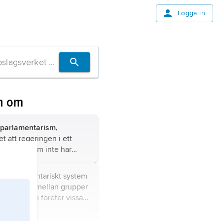
Logga in
n om
sparlamentarism,
et att regeringen i ett
riskt system inte har
amentsmajoritet utan
till stöd från andra partier.
k,
parlamentariskt system
linjerna går mellan grupper
partier, som företer vissa
a ideologiska drag.