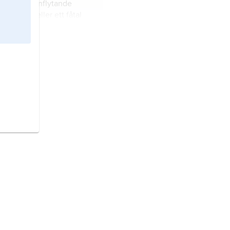
ntration,
inflytande
 en individ eller ett fåtal
i princip maktdelningens