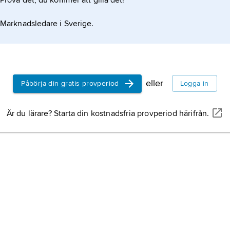
Prova det, du kommer att gilla det!
maktkonce
samlat till
Marknadsledare i Sverige.
personer, 
motsats.
eller
Påbörja din gratis provperiod
Logga in
Är du lärare? Starta din kostnadsfria provperiod härifrån.