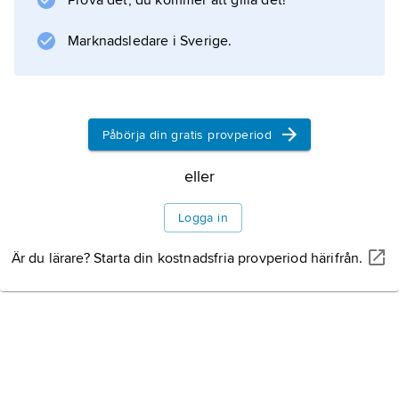
Prova det, du kommer att gilla det!
energi mäts.
Marknadsledare i Sverige.
Information om artikeln
Påbörja din gratis provperiod
eller
Logga in
Är du lärare? Starta din kostnadsfria provperiod härifrån.