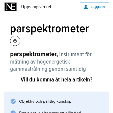
Uppslagsverket
Uppslagsverket
Logga in
parspektrometer
parspektrometer,
instrument för
mätning av högenergetisk
gammastrålning genom samtidig
detektion av en
parbildning
, en elektron
Vill du komma åt hela artikeln?
och en positron.
Strålningen får träffa en tunn metallplatta, och
de bildade paren med olika laddning böjs av i
Objektiv och pålitlig kunskap.
ett magnetfält, varefter deras sammanlagda