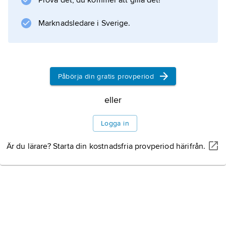
Prova det, du kommer att gilla det!
Natur
Marknadsledare i Sverige.
Befolkning
Påbörja din gratis provperiod
Näringsliv
eller
Logga in
Är du lärare? Starta din kostnadsfria provperiod härifrån.
Information om artikeln