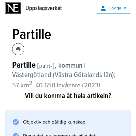
Uppslagsverket
Uppslagsverket
Logga in
Partille
Partille
,
kommun i
[paʹrt-]
Västergötland (Västra Götalands län);
2
57 km
, 40 650 invånare (2023).
Vill du komma åt hela artikeln?
Partille är beläget strax öster om Göteborgs
kommun och ingår i Storgöteborg.
Kommunen genomkorsas av Europaväg 20
Objektiv och pålitlig kunskap.
och järnvägen Stockholm–Göteborg.
Kommuncentrum är Partille.