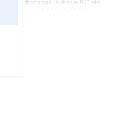
divertimento
, vid slutet av 1600-talet
införd benämning på flersatsig
förströelsemusik.
sonat
, instrumentalmusikalisk
genrebeteckning med något
varierande innebörd under olika
epoker.
Bach
,
Johann Sebastian,
född 21
mars 1685, död 28 juli 1750, tysk
tonsättare och musiker; jämför
släktartikel
Bach
.
arrangemang
, bearbetning av en
musikkomposition för en annan
besättning än den ursprungliga.
nocturne
, musikstycke av vanligen
svärmisk, drömmande karaktär.