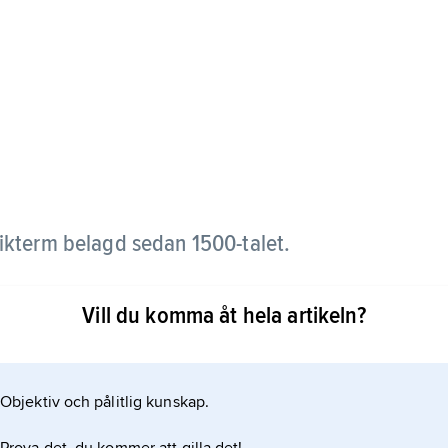
ikterm belagd sedan 1500-talet.
ionsverk. Denna betydelse behöll bl.a. Bach i sina
Vill du komma åt hela artikeln?
 av 1700-talet användes termen också för sviter.
 sina tre sviter för soloviolin. Senare under 1700-
ler verk för blåsarensemble att
Objektiv och pålitlig kunskap.