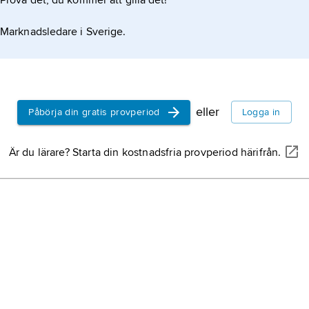
Prova det, du kommer att gilla det!
Marknadsledare i Sverige.
eller
Påbörja din gratis provperiod
Logga in
Är du lärare? Starta din kostnadsfria provperiod härifrån.