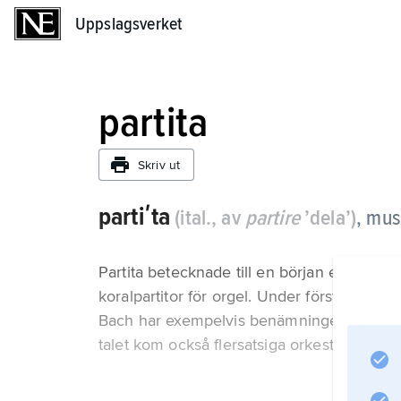
Uppslagsverket
Uppslagsverket
partita
Skriv ut
partiʹta
(ital., av
partire
’dela’)
, mus
Partita betecknade till en början ett variat
koralpartitor för orgel. Under första delen
Bach har exempelvis benämningen partita på
talet kom också flersatsiga orkesterverk el