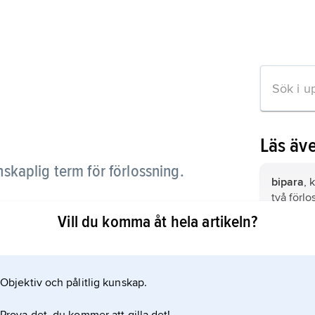
Läs äv
nskaplig term för förlossning.
bipara
, 
två förlo
Vill du komma åt hela artikeln?
post pa
anslutnin
rtikeln
t.ex. bl
(
postpart
Objektiv och pålitlig kunskap.
en förlos
förtidsbö