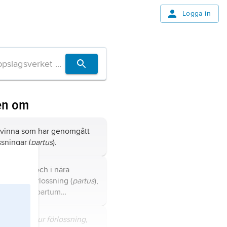
Logga in
en om
kvinna som har genomgått
ssningar (
partus
).
rtum
, efter och i nära
g till en förlossning (
partus
),
ödning post partum
al
blödning), blödning efter
sning.
rd,
prematur förlossning
,