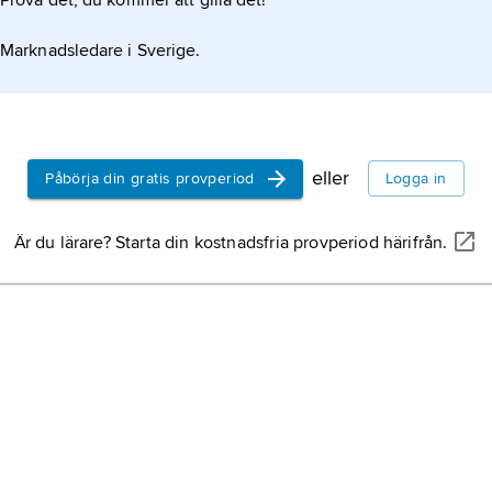
Prova det, du kommer att gilla det!
partus p
inträffar
Marknadsledare i Sverige.
utgång, v
gravidit
VP,
vänt
tvillinggr
beräknad
bhaktim
eller
Påbörja din gratis provperiod
Logga in
hinduisti
förlossni
Är du lärare? Starta din kostnadsfria provperiod härifrån.
återföde
jämför
b
per vag
anger att
kirurgisk
undersök
dystoci
,
förlossni
uteroves