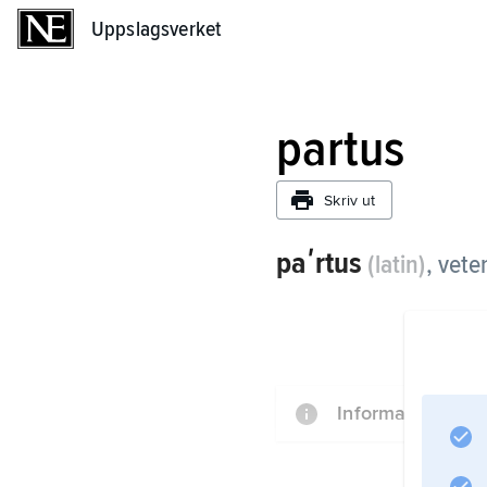
Uppslagsverket
Uppslagsverket
partus
Skriv ut
paʹrtus
(latin)
, vete
Information om a