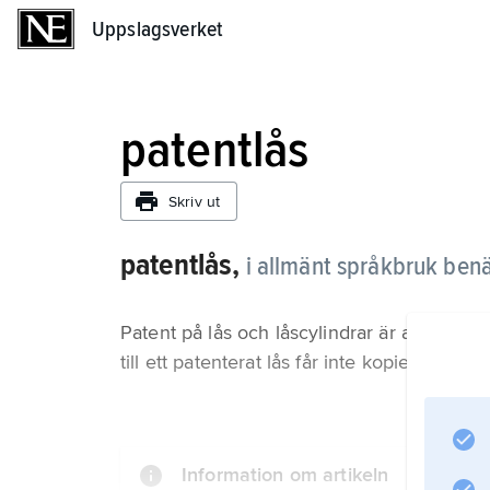
Uppslagsverket
Uppslagsverket
patentlås
Skriv ut
patentlås,
i allmänt språkbruk benä
Patent på lås och låscylindrar är av stor v
till ett patenterat lås får inte kopieras uta
Information om artikeln