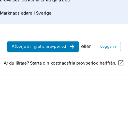
Prova det, du kommer att gilla det!
Marknadsledare i Sverige.
eller
Påbörja din gratis provperiod
Logga in
Är du lärare? Starta din kostnadsfria provperiod härifrån.