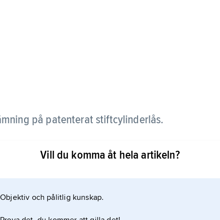
mning på patenterat stiftcylinderlås.
ikt för nyckelkontroll och nyckelkopiering; en nyckel
Vill du komma åt hela artikeln?
n tillstånd av patentinnehavaren.
Objektiv och pålitlig kunskap.