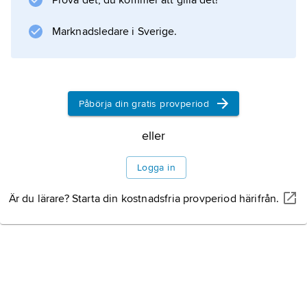
Prova det, du kommer att gilla det!
Marknadsledare i Sverige.
Påbörja din gratis provperiod
eller
Logga in
Är du lärare? Starta din kostnadsfria provperiod härifrån.