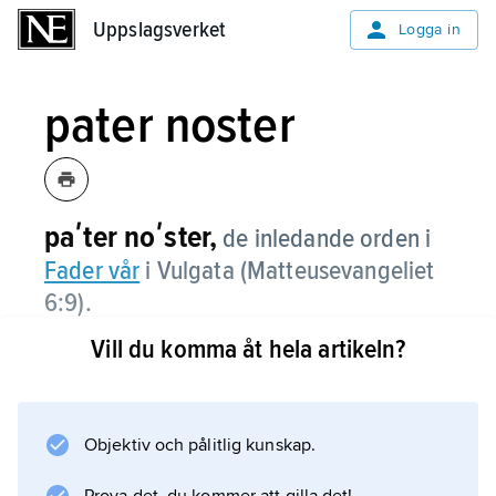
Uppslagsverket
Uppslagsverket
Logga in
pater noster
paʹter noʹster,
de inledande orden i
Fader­ vår
i Vulgata (Matteusevangeliet
6:9).
Vill du komma åt hela artikeln?
Information om artikeln
Objektiv och pålitlig kunskap.