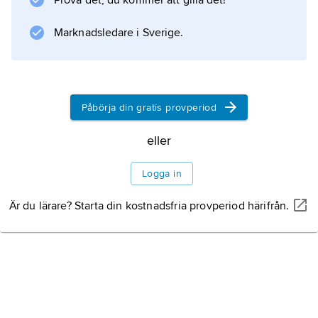
Prova det, du kommer att gilla det!
för den otypiskt thrillerbetonade
Angel Death
Marknadsledare i Sverige.
(1980; ”Ängladöd”) är samtliga Moyes romaner
traditionella pusseldeckare med starka
personteckningar. Huvudpersoner är Scotland
Yard-kommissarien Henry Tibbett och
Påbörja din gratis provperiod
eller
Information om artikeln
Logga in
Är du lärare? Starta din kostnadsfria provperiod härifrån.