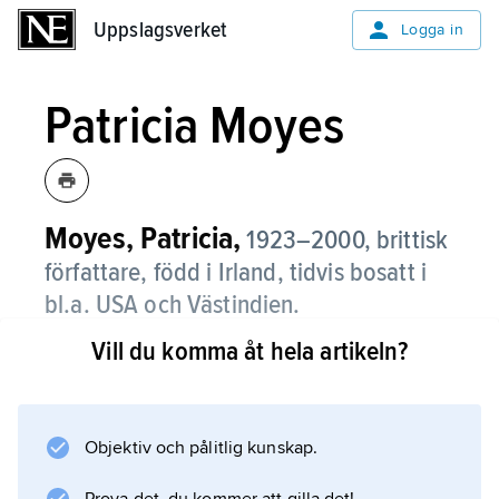
Uppslagsverket
Uppslagsverket
Logga in
Patricia Moyes
Moyes, Patricia,
1923–2000, brittisk
författare, född i Irland, tidvis bosatt i
bl.a. USA och Västindien.
Vill du komma åt hela artikeln?
Moyes arbetade bl.a. som redaktör för
tidskriften Vogue innan hon skrev sin första
kriminalroman,
Dead Men Don’t Ski
Objektiv och pålitlig kunskap.
(1959; ”Döden åker skidor”). Med undantag