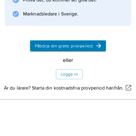
Prova det, du kommer att gilla det!
Marknadsledare i Sverige.
Påbörja din gratis provperiod
eller
Logga in
Är du lärare? Starta din kostnadsfria provperiod härifrån.