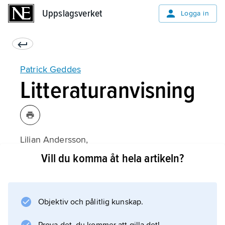
Uppslagsverket
Uppslagsverket
Logga in
Patrick Geddes
Litteraturanvisning
Lilian Andersson,
Mellan byråkrati och laissez faire
Vill du komma åt hela artikeln?
(1989);
Objektiv och pålitlig kunskap.
Information om artikeln