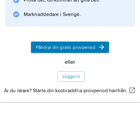
Prova det, du kommer att gilla det!
Marknadsledare i Sverige.
Påbörja din gratis provperiod
eller
Logga in
Är du lärare? Starta din kostnadsfria provperiod härifrån.