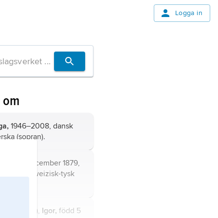
Logga in
n om
ga,
1946–2008, dansk
ska (sopran).
född 18 december 1879,
 1940, schweizisk-tysk
(
Stravinskij
),
Igor,
född 5