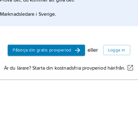
Prova det, du kommer att gilla det!
juni (17 jun
död 6 april 
Marknadsledare i Sverige.
fransk med
1945.
Sellars
,
Pet
1957, ameri
teaterregiss
and Culture
eller
Påbörja din gratis provperiod
Logga in
California 
Samuelson,
2009, amer
Är du lärare? Starta din kostnadsfria provperiod härifrån.
professor v
Ligeti
,
Györ
död 12 juni
österrikisk 
kompositio
Hamburg 1
Larsson, La
död 27 dec