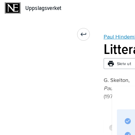
Uppslagsverket
Uppslagsverket
Paul Hindem
Litte
Skriv ut
G. Skelton,
Paul Hindemi
(1975).
Infor