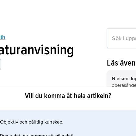
ith
raturanvisning
Läs äve
Nielsen, In
operasånger
th: the Man Behind the Music
Vill du komma åt hela artikeln?
Klee
,
Paul,
död 29 juni
konstnär.
Objektiv och pålitlig kunskap.
mation om artikeln
Stravinsky