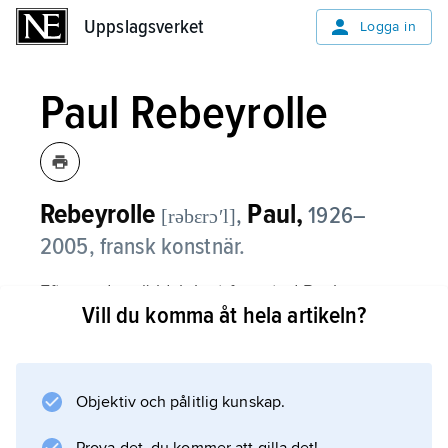
Uppslagsverket
Uppslagsverket
Logga in
Paul Rebeyrolle
Rebeyrolle
Paul,
,
1926–
[rəbɛrɔʹl]
2005, fransk konstnär.
Efter andra världskriget framstod Paul
Vill du komma åt hela artikeln?
Rebeyrolle som en av de ledande figurativa
målarna i Frankrike. Senare övergick han till
ett mer informellt uttryck, för att mot slutet av
1960-talet återkomma till ett engagerat
Objektiv och pålitlig kunskap.
expressionistiskt måleri. I pastosa målningar