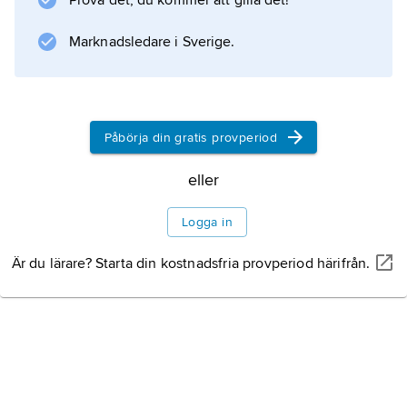
Prova det, du kommer att gilla det!
frammanade han bilder av pinade djur, tortyr
och förtvivlan, verk som ger
Marknadsledare i Sverige.
Information om artikeln
Påbörja din gratis provperiod
eller
Logga in
Är du lärare? Starta din kostnadsfria provperiod härifrån.