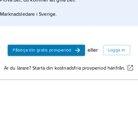
Prova det, du kommer att gilla det!
Marknadsledare i Sverige.
eller
Påbörja din gratis provperiod
Logga in
Är du lärare? Starta din kostnadsfria provperiod härifrån.