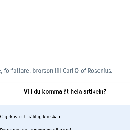
 författare, brorson till Carl Olof Rosenius.
und på nära håll upplevt de stora
Vill du komma åt hela artikeln?
amrat och vän med Bengt Lidforss och Axel
olymen
Objektiv och pålitlig kunskap.