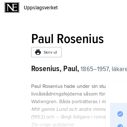
Uppslagsverket
Uppslagsverket
Paul Rosenius
Skriv ut
Rosenius, Paul,
1865–1957, läkare,
Paul Rosenius hade under sin studietid i L
livsåskådningsfejderna såsom förtrogen k
Wallengren. Båda porträtteras i memoarv
Mitt gamla Lund och andra minnen
(1952) och – långt tidigare i romanform – i
De unge gubbarne