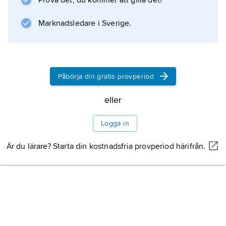
Prova det, du kommer att gilla det!
(1914 och 1920, manus, medregi och
huvudroll). Under nazitiden gjorde han flera
Marknadsledare i Sverige.
förtäckt propagandistiska spelfilmer.
Påbörja din gratis provperiod
Information om artikeln
eller
Logga in
Är du lärare? Starta din kostnadsfria provperiod härifrån.