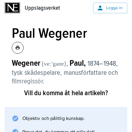
Uppslagsverket
Uppslagsverket
Logga in
Paul Wegener
Wegener
Paul,
,
1874–1948,
[ve:ʹgənɐ]
tysk skådespelare, manusförfattare och
filmregissör.
Vill du komma åt hela artikeln?
Wegener har främst gått till filmhistorien för
tre stilbildande skräckfilmer: ”Studenten från
Prag” (1913, manus och huvudroll) och två
versioner av
Objektiv och pålitlig kunskap.
Der Golem