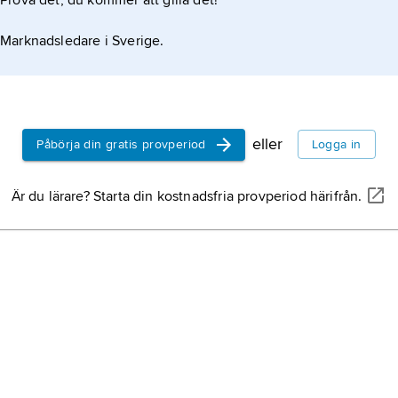
Prova det, du kommer att gilla det!
Marknadsledare i Sverige.
eller
Påbörja din gratis provperiod
Logga in
Är du lärare? Starta din kostnadsfria provperiod härifrån.