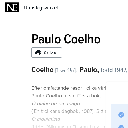
Uppslagsverket
Uppslagsverket
Paulo Coelho
Skriv ut
Coelho
Paulo,
j
,
född 1947, 
[kweʹl
u]
Efter omfattande resor i olika världsdelar 
Paulo Coelho ut sin första bok,
O diário de um mago
(’En trollkarls dagbok’, 1987). Sitt stora 
O alquimista
(1988; ”Alkemisten”), som blev en bestselle