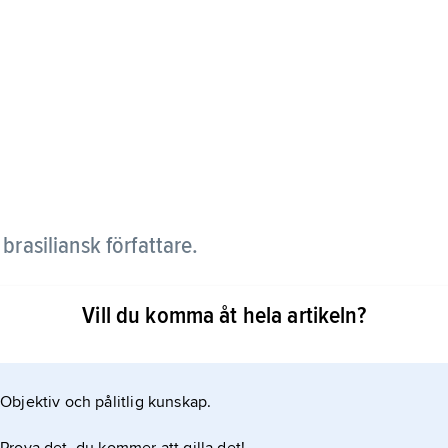
brasiliansk författare.
och religiöst präglade studier i Spanien 1981–86 gav
Vill du komma åt hela artikeln?
genombrott fick han med romanen
Objektiv och pålitlig kunskap.
r på 40 språk i