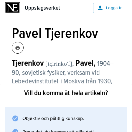
Uppslagsverket
Uppslagsverket
Logga in
Pavel Tjerenkov
Tjerenkov
Pavel,
,
1904–
[tçirinkoʹf]
90, sovjetisk fysiker, verksam vid
Lebedevinstitutet i Moskva från 1930,
som avdelningsföreståndare där från
Vill du komma åt hela artikeln?
1946.
Redan 1934 intresserade sig T. för det
Objektiv och pålitlig kunskap.
blåaktiga ljus,
tjerenkovstrålning