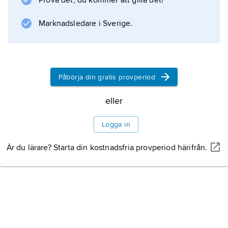
Prova det, du kommer att gilla det!
Marknadsledare i Sverige.
Påbörja din gratis provperiod
eller
Logga in
Är du lärare? Starta din kostnadsfria provperiod härifrån.