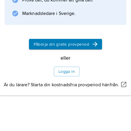
Prova det, du kommer att gilla det!
Marknadsledare i Sverige.
Påbörja din gratis provperiod
eller
Logga in
Är du lärare? Starta din kostnadsfria provperiod härifrån.