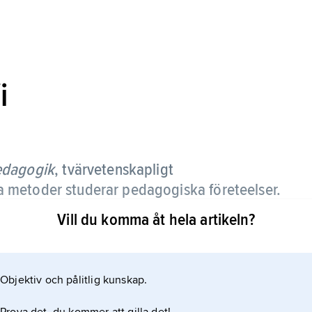
i
pedagogik
, tvärvetenskapligt
 metoder studerar pedagogiska företeelser.
Vill du komma åt hela artikeln?
ndlats av filosofer ända sedan Platon, men som
under 1900-talet. Samtida pedagogisk filosofi har
orbritannien, Tyskland och Nederländerna, bland
Objektiv och pålitlig kunskap.
–2011), Otto Friedrich Bollnow och Martin