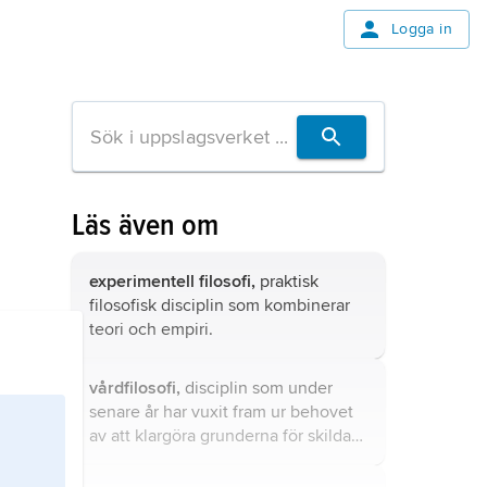
Logga in
Läs även om
experimentell filosofi,
praktisk
filosofisk disciplin som kombinerar
teori och empiri.
vårdfilosofi,
disciplin som under
senare år har vuxit fram ur behovet
av att klargöra grunderna för skilda
vård- och omsorgsyrken liksom
deras möjliga utveckling till