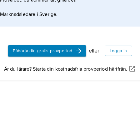
Prova det, du kommer att gilla det!
Marknadsledare i Sverige.
eller
Påbörja din gratis provperiod
Logga in
Är du lärare? Starta din kostnadsfria provperiod härifrån.