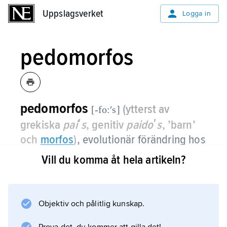
Uppslagsverket
Uppslagsverket
Logga in
pedomorfos
pedomorfos
(ytterst av
[-fo:ʹs]
grekiska
paiʹs
, genitiv
paidoʹs
, ’barn’
och
morfos
)
,
evolutionär förändring hos
en art som har medfört ett permanent
Vill du komma åt hela artikeln?
bibehållande av ungdoms- eller
larvkaraktärer hos könsmogna individer,
t.ex. dun hos struts.
Objektiv och pålitlig kunskap.
Pedomorfos har utan tvivel haft betydelse för