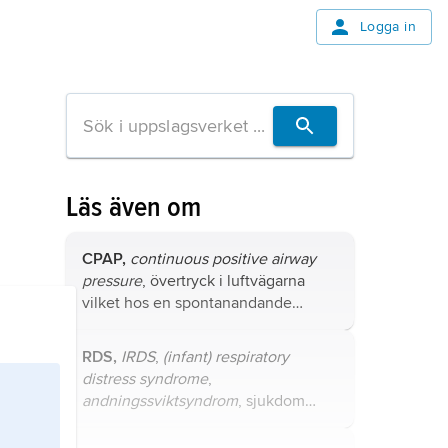
Logga in
Läs även om
CPAP,
continuous positive airway
pressure
, övertryck i luftvägarna
vilket hos en spontanandande
patient erhålls genom tillförsel av
komprimerad syrgas–luftblandning
RDS,
IRDS
,
(infant) respiratory
via en tätslutande andningsmask.
distress syndrome
,
andningssviktsyndrom
, sjukdom
med svår andningsstörning hos
nyfödda, särskilt för tidigt födda