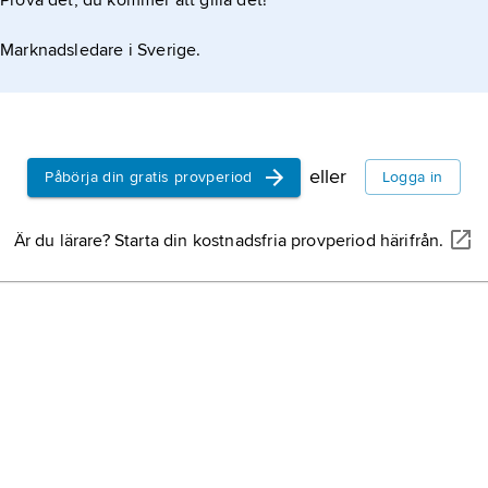
Prova det, du kommer att gilla det!
Marknadsledare i Sverige.
eller
Påbörja din gratis provperiod
Logga in
Är du lärare? Starta din kostnadsfria provperiod härifrån.