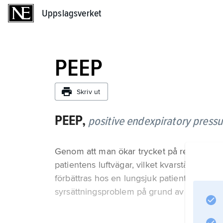
Uppslagsverket
Uppslagsverket
PEEP
Skriv ut
PEEP,
positive endexpiratory pressu
Genom att man ökar trycket på respiratorns 
patientens luftvägar, vilket kvarstår efter
förbättras hos en lungsjuk patient. Behan
syrsättningsproblem på grund av t.ex. svår 