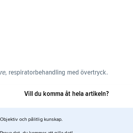
re
,
respiratorbehandling med övertryck.
utandningssida uppstår ett positivt tryck i
Vill du komma åt hela artikeln?
 avslutad utandning. Härigenom kan syrsättningen
dling med PEEP är vanlig hos patienter med
hjärtsvikt eller efter drunkningsolyckor.
Objektiv och pålitlig kunskap.