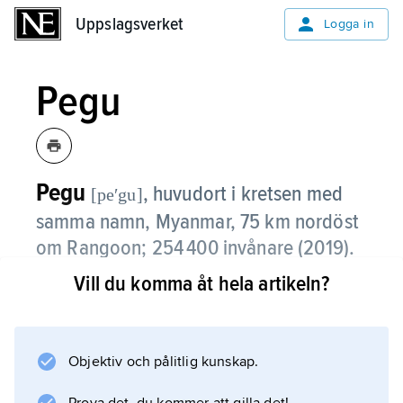
Uppslagsverket
Uppslagsverket
Logga in
Pegu
Pegu
,
huvudort i kretsen med
[peʹgu]
samma namn, Myanmar, 75 km nordöst
om Rangoon; 254 400 invånare (2019).
Vill du komma åt hela artikeln?
Pegu, som är beläget i kretsens södra del, är
en järnvägsknut med trä-, livsmedels-, metall-
och textilindustri.
Objektiv och pålitlig kunskap.