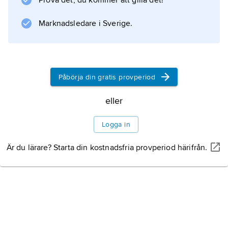
Prova det, du kommer att gilla det!
Information om artikeln
Marknadsledare i Sverige.
Påbörja din gratis provperiod
eller
Logga in
Är du lärare? Starta din kostnadsfria provperiod härifrån.