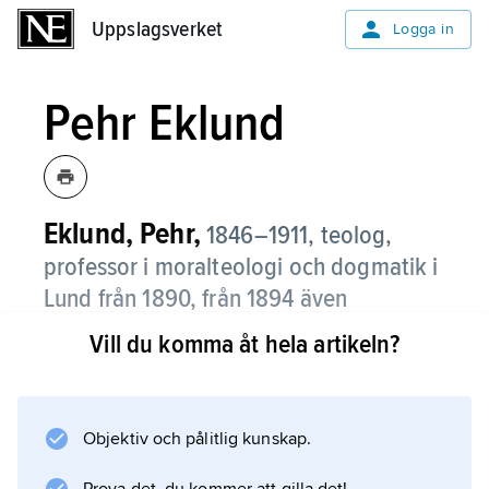
Uppslagsverket
Uppslagsverket
Logga in
Pehr Eklund
Eklund, Pehr,
1846–1911, teolog,
professor i moralteologi och dogmatik i
Lund från 1890, från 1894 även
domprost.
Vill du komma åt hela artikeln?
Präglad av gammallutherskt fromhetsliv med
schartauanskt inslag såg Eklund i Luthers
katekeser höjdpunkten inom den evangeliska
Objektiv och pålitlig kunskap.
kristendomen. Han publicerade bl.a.