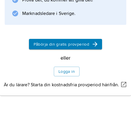
Prova det, du kommer att gilla det!
Ekman tillsammans med Helgo Zettervall en
restaurering av domkyrkan i Västerås och
Marknadsledare i Sverige.
Information om artikeln
Påbörja din gratis provperiod
eller
Logga in
Är du lärare? Starta din kostnadsfria provperiod härifrån.