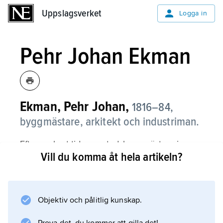
Uppslagsverket
Uppslagsverket
Logga in
Pehr Johan Ekman
Ekman, Pehr Johan,
1816–84,
byggmästare, arkitekt och industriman.
Efter en kort tid som stadsbyggmästare i
Vill du komma åt hela artikeln?
Gävle på 1830-talet kom Ekman till Göteborg,
där hans främsta uppgift blev att uppföra
Börsen, som invigdes 1849. Den blev en av
senempirens mest genomarbetade och
Objektiv och pålitlig kunskap.
påkostade byggnader. På 1850-talet utförde