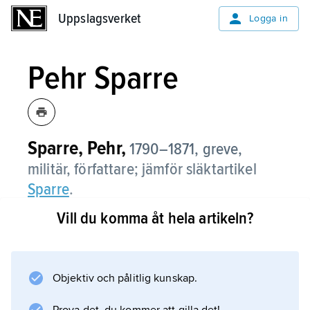
Uppslagsverket
Uppslagsverket
Logga in
Pehr Sparre
Sparre, Pehr,
1790–1871, greve,
militär, författare; jämför släktartikel
Sparre
.
Vill du komma åt hela artikeln?
Pehr Sparre deltog i finska kriget (1808–09)
och blev överste 1832. Han skrev historiska
romaner med Walter Scott och J.F. Cooper
som förebilder, bl.a.
Objektiv och pålitlig kunskap.
Den siste friseglaren