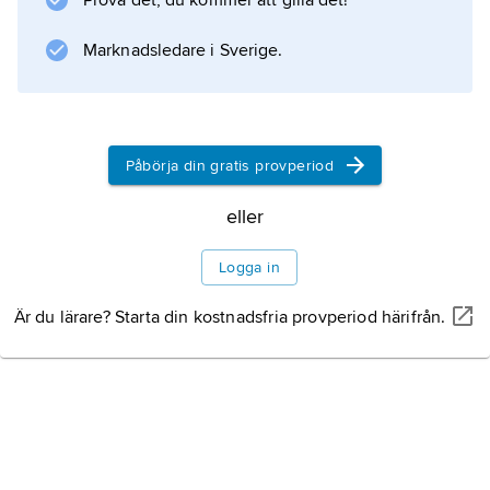
Prova det, du kommer att gilla det!
(1832),
Standaret
Marknadsledare i Sverige.
(1847) och
Sjö-Kadetten i konung Gustaf III:s tid
(1850).
Litteraturanvisning
Påbörja din gratis provperiod
eller
Logga in
Information om artikeln
Är du lärare? Starta din kostnadsfria provperiod härifrån.