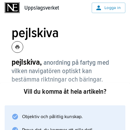
Uppslagsverket
Uppslagsverket
Logga in
pejlskiva
pejlskiva,
anordning på fartyg med
vilken navigatören optiskt kan
bestämma riktningar och bäringar.
Vill du komma åt hela artikeln?
Pejlskivan placeras vanligen på en
pejlkompass eller i en särskild
relingsinfästning. Jämför
pejling
Objektiv och pålitlig kunskap.
.