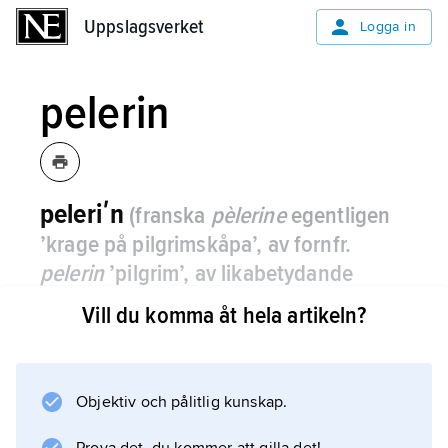
Uppslagsverket
Uppslagsverket
Logga in
pelerin
peleriʹn
(franska
pèlerine
egentligen
’krage på pilgrimskåpa’, av fornfr.
pelerin
’pilgrim’, av likabetydande
medeltidslat.
peregriʹnus
, se vidare
Vill du komma åt hela artikeln?
pilgrim
)
, kort cape eller stor rundskuren
krage, vanligen fastsydd vid en rock
eller kappa.
Objektiv och pålitlig kunskap.
Den kom på modet ca 1800 och har använts