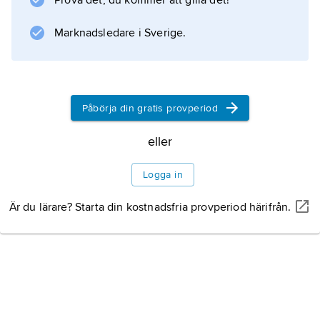
Prova det, du kommer att gilla det!
av bägge könen. Ordet kan även avse en lös
krage av liknande modell, buren över en
Marknadsledare i Sverige.
damklänning.
Påbörja din gratis provperiod
Information om artikeln
eller
Logga in
Är du lärare? Starta din kostnadsfria provperiod härifrån.