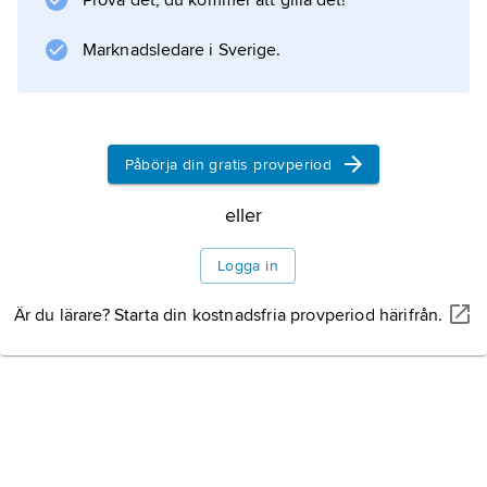
Prova det, du kommer att gilla det!
Marknadsledare i Sverige.
Påbörja din gratis provperiod
eller
Logga in
Är du lärare? Starta din kostnadsfria provperiod härifrån.