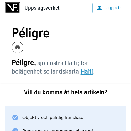
Uppslagsverket
Uppslagsverket
Logga in
Péligre
Péligre,
sjö i östra Haiti; för
belägenhet se landskarta
Haiti
.
Vill du komma åt hela artikeln?
Information om artikeln
Objektiv och pålitlig kunskap.