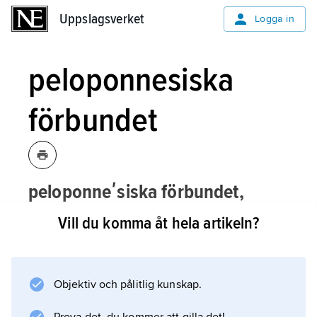
Uppslagsverket
Uppslagsverket
Logga in
peloponnesiska
förbundet
peloponneʹsiska förbundet,
politisk allians i antikens Grekland,
Vill du komma åt hela artikeln?
inledd genom ett fördrag mellan Sparta
och Tegea ca 560 f.Kr.
Objektiv och pålitlig kunskap.
Spartas ökande makt medförde deltagande av
de flesta staterna på Peloponnesos utom