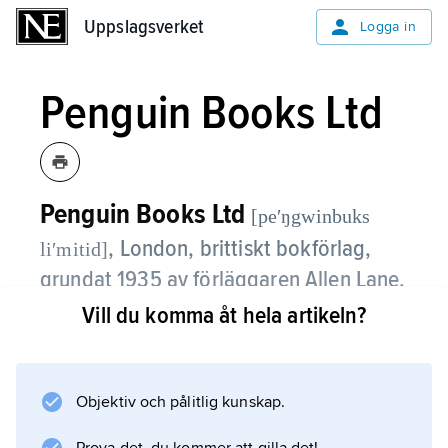
Uppslagsverket
Uppslagsverket
Logga in
Penguin Books Ltd
Penguin Books Ltd
[peʹŋgwinbuks
,
London, brittiskt bokförlag,
liʹmitid]
grundat 1935 av förläggaren Allen Lane,
2013 sammanslaget med
Random
Vill du komma åt hela artikeln?
House
till förlagsgruppen
Penguin
Random House
.
Objektiv och pålitlig kunskap.
Allen Lane skapade utan direkta förebilder
den moderna pocketboken, vars karakteristika