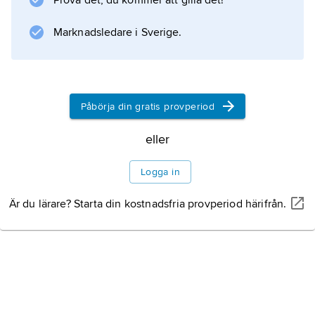
Prova det, du kommer att gilla det!
är formatet, symbolen (den tecknade
pingvinen på omslaget), god typografisk
Marknadsledare i Sverige.
kvalitet och lågt pris. De första 10 böckerna
kostade 6 shilling. År 1936 gav Penguin ut de
första böckerna i en faktaserie, H.G. Wells
”Short History of The World”, som
Påbörja din gratis provperiod
eller
Logga in
Information om artikeln
Är du lärare? Starta din kostnadsfria provperiod härifrån.