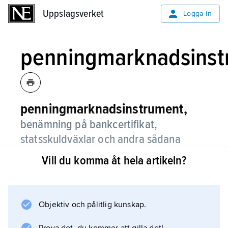
Uppslagsverket
Uppslagsverket
Logga in
penningmarknadsinst
penningmarknadsinstrument,
benämning på bankcertifikat,
statsskuldväxlar och andra sådana
finansiella instrument som bl.a. omsätts
Vill du komma åt hela artikeln?
på penningmarknaden.
Objektiv och pålitlig kunskap.