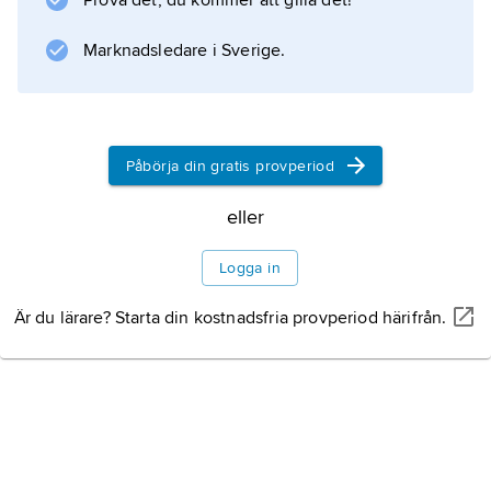
Prova det, du kommer att gilla det!
Information om artikeln
Marknadsledare i Sverige.
Påbörja din gratis provperiod
eller
Logga in
Är du lärare? Starta din kostnadsfria provperiod härifrån.