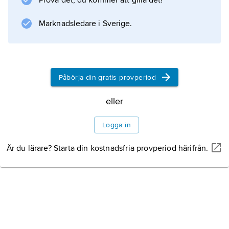
Prova det, du kommer att gilla det!
Marknadsledare i Sverige.
Påbörja din gratis provperiod
eller
Logga in
Är du lärare? Starta din kostnadsfria provperiod härifrån.