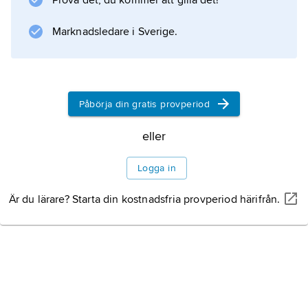
Prova det, du kommer att gilla det!
Marknadsledare i Sverige.
Påbörja din gratis provperiod
eller
Logga in
Är du lärare? Starta din kostnadsfria provperiod härifrån.