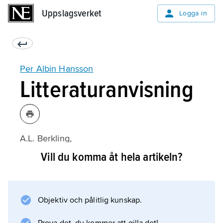
Uppslagsverket
Uppslagsverket
Logga in
Per Albin Hansson
Litteraturanvisning
A.L. Berkling,
Per Albin i London
Vill du komma åt hela artikeln?
(1975);
Objektiv och pålitlig kunskap.
Information om artikeln