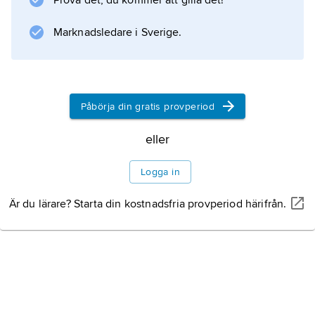
Prova det, du kommer att gilla det!
Marknadsledare i Sverige.
Påbörja din gratis provperiod
eller
Logga in
Är du lärare? Starta din kostnadsfria provperiod härifrån.