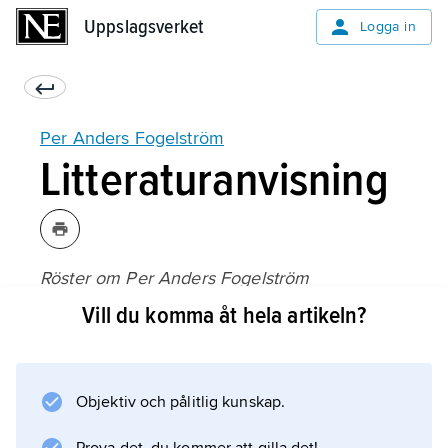
Uppslagsverket
Uppslagsverket
Logga in
Per Anders Fogelström
Litteraturanvisning
Röster om Per Anders Fogelström
(1997);
Vill du komma åt hela artikeln?
Objektiv och pålitlig kunskap.
Information om artikeln