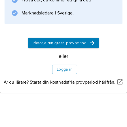
Prova det, du kommer att gilla det!
och affischkonsten.
Marknadsledare i Sverige.
Information om artikeln
Påbörja din gratis provperiod
eller
Logga in
Är du lärare? Starta din kostnadsfria provperiod härifrån.