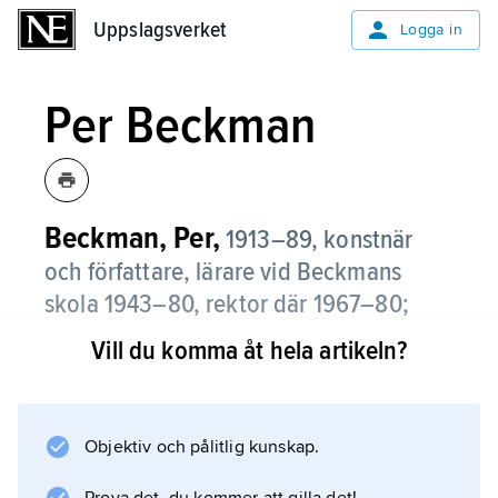
Uppslagsverket
Uppslagsverket
Logga in
Per Beckman
Beckman, Per,
1913–89, konstnär
och författare, lärare vid Beckmans
skola 1943–80, rektor där 1967–80;
jämför släktartikel
Beckman
.
Vill du komma åt hela artikeln?
Per Beckman studerade vid Högre
konstindustriella skolan i Stockholm. Både
som lärare och konstnär har han utfört en
Objektiv och pålitlig kunskap.
betydande gärning inom den svenska bok-