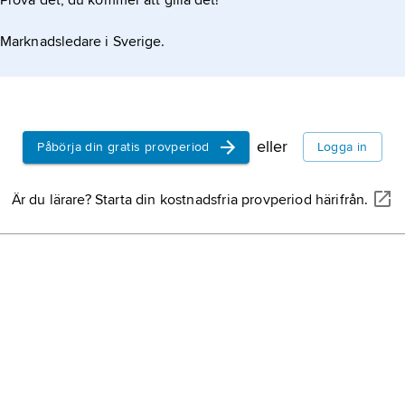
Prova det, du kommer att gilla det!
Marknadsledare i Sverige.
eller
Påbörja din gratis provperiod
Logga in
Är du lärare? Starta din kostnadsfria provperiod härifrån.