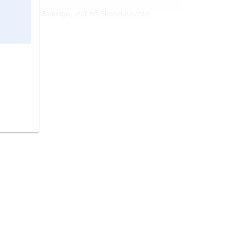
Sverige,
stat på Skandinaviska
halvön, norra Europa.
Spanien,
stat i sydvästra Europa.
Kina,
stat i östra Asien.
Polen,
stat i mellersta Europa.
Japan,
stat i östra Asien.
Finland,
stat i Nordeuropa.