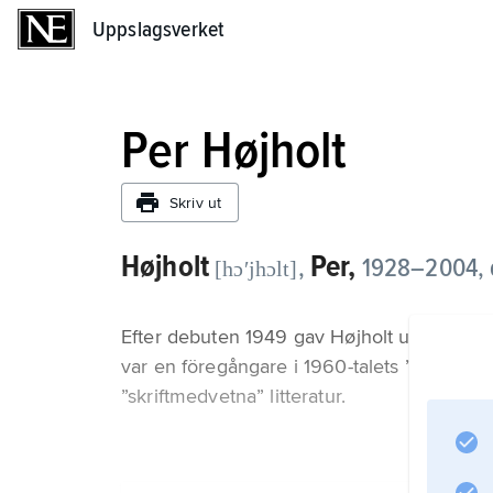
Uppslagsverket
Uppslagsverket
Per Højholt
Skriv ut
Højholt
Per,
,
1928–2004, d
[hɔʹjhɔlt]
Efter debuten 1949 gav Højholt ut en lång 
var en föregångare i 1960-talets ”system”-d
”skriftmedvetna” litteratur.