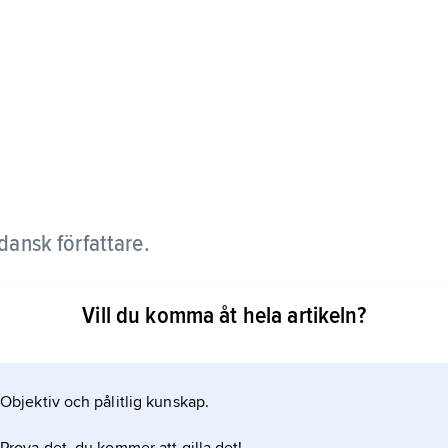
ansk författare.
rad diktsamlingar, ofta i experimentell anda. Han
Vill du komma åt hela artikeln?
iktning, liksom i 1970- och 80-talens
Objektiv och pålitlig kunskap.