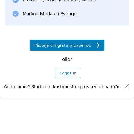
Prova det, du kommer att gilla det!
Marknadsledare i Sverige.
Påbörja din gratis provperiod
eller
Logga in
Är du lärare? Starta din kostnadsfria provperiod härifrån.