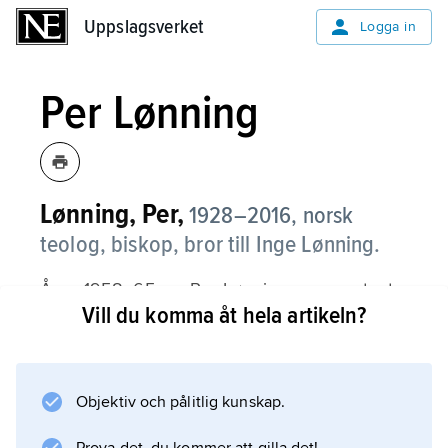
Uppslagsverket
Uppslagsverket
Logga in
Per Lønning
Lønning, Per,
1928–2016, norsk
teolog, biskop, bror till Inge Lønning.
Åren 1958–65 var Per Lønning representant
Vill du komma åt hela artikeln?
för Høyre i stortinget. Han blev biskop i Borg
1969 men avgick 1975 i protest mot en ny
abortlag. Efter en tid som professor i
kristendomens idéhistoria vid Oslo universitet
Objektiv och pålitlig kunskap.
(1977–87) var han biskop i Bergen 1987–94.