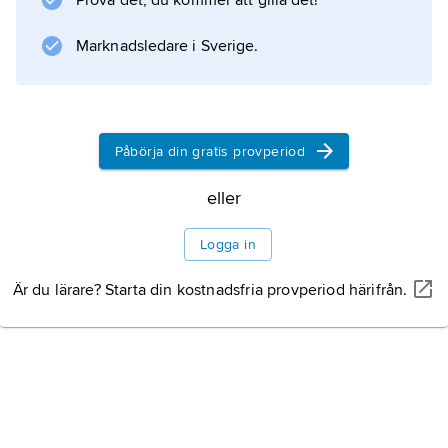
Prova det, du kommer att gilla det!
Marknadsledare i Sverige.
Information om artikeln
Påbörja din gratis provperiod
eller
Logga in
Är du lärare? Starta din kostnadsfria provperiod härifrån.