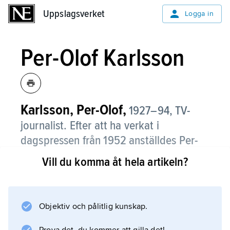
Uppslagsverket
Uppslagsverket
Logga in
Per-Olof Karlsson
Karlsson, Per-Olof,
1927–94,
TV-
journalist. Efter att ha verkat i
dagspressen från 1952 anställdes Per-
Olof Karlsson 1960 som reporter vid
Vill du komma åt hela artikeln?
Sveriges Radio och TV:s
nyhetsredaktion.
Objektiv och pålitlig kunskap.
Han gjorde sig känd som saklig och insiktsfull
programledare och kommentator i