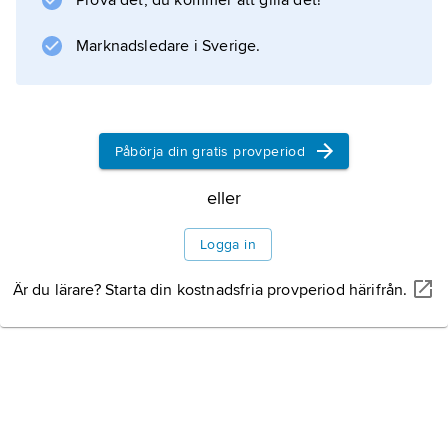
Prova det, du kommer att gilla det!
utrikespolitiska ämnen och gjorde också
omfattande reportageresor, bland annat i
Marknadsledare i Sverige.
Asien.
Påbörja din gratis provperiod
Information om artikeln
eller
Logga in
Är du lärare? Starta din kostnadsfria provperiod härifrån.